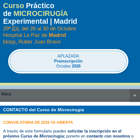
Curso
Práctico
de
MICROCIRUGÍA
Experimental | Madrid
29ª
Ed.
del 26 al 30 de Octubre
Hospital La Paz de
Madrid
Hosp.
Ruber Juan Bravo
APLAZADA
Preinscripción
Octubre
2026
Menú
▾
CONTACTO del
Curso de
Microcirugía
CONVOCATORIA DE
2026
YA ABIERTA
A través de este formulario puedes
solicitar la inscripción en el
próximo
Curso de
Microcirugía;
ponerte en
contacto
con nosotros
o